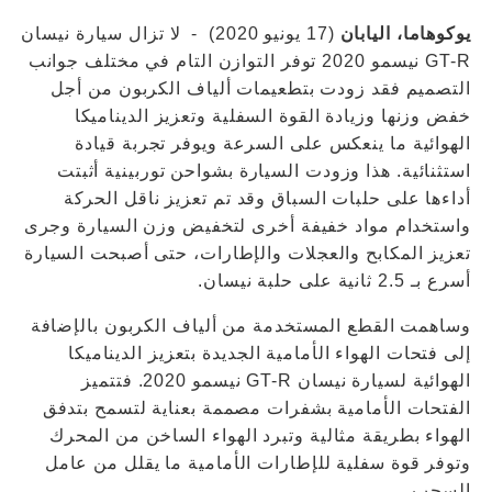
يوكوهاما، اليابان
(17 يونيو 2020) - لا تزال سيارة نيسان
GT-R نيسمو 2020 توفر التوازن التام في مختلف جوانب
التصميم فقد زودت بتطعيمات ألياف الكربون من أجل
خفض وزنها وزيادة القوة السفلية وتعزيز الديناميكا
الهوائية ما ينعكس على السرعة ويوفر تجربة قيادة
استثنائية. هذا وزودت السيارة بشواحن توربينية أثبتت
أداءها على حلبات السباق وقد تم تعزيز ناقل الحركة
واستخدام مواد خفيفة أخرى لتخفيض وزن السيارة وجرى
تعزيز المكابح والعجلات والإطارات، حتى أصبحت السيارة
أسرع بـ 2.5 ثانية على حلبة نيسان.
وساهمت القطع المستخدمة من ألياف الكربون بالإضافة
إلى فتحات الهواء الأمامية الجديدة بتعزيز الديناميكا
الهوائية لسيارة نيسان GT-R نيسمو 2020. فتتميز
الفتحات الأمامية بشفرات مصممة بعناية لتسمح بتدفق
الهواء بطريقة مثالية وتبرد الهواء الساخن من المحرك
وتوفر قوة سفلية للإطارات الأمامية ما يقلل من عامل
السحب.