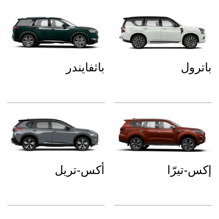
باترول
باثفايندر
إكس-تيرّا
أكس-تريل