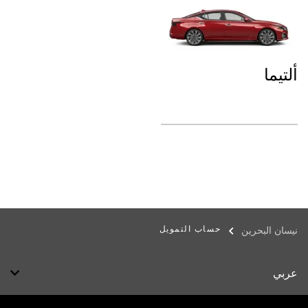
ألتيما
حساب التمويل
نيسان البحرين
عربي