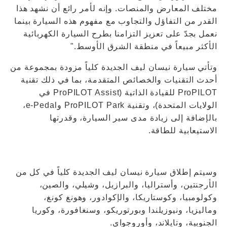
مختلف المعارض والمنصات. وإنه لأمر رائع أن نشهد هذا
القدر من التفاؤل والتجاوب مع مفهوم هذه السيارة بينما
نعمل بجدّ على تعزيز التزامنا بطرح السيارة الكهربائية
الأكثر مبيعاً في منطقة الشرق الأوسط."
وتأتي سيارة نيسان ليف الجديدة كلياً مزودة بمجموعة من
أحدث التقنيات والخصائص المتقدمة، بما في ذلك تقنية
ProPILOT للقيادة الذاتية (ProPILOT Assist في
الولايات المتحدة)، وتقنية ProPILOT Park وe-Pedal،
بالإضافة إلى زيادة مدى سير السيارة، وقدرتها
الاستيعابية للطاقة.
وسيتم إطلاق سيارة نيسان ليف الجديدة كلياً في كل من
الأرجنتين، وأستراليا، والبرازيل، وشيلي، والصين،
وكولومبيا، وكوستاريكا، والإكوادور، وهونغ كونغ،
وماليزيا، ونيوزيلندا وبورتوريكو، وسنغافورة، وكوريا
الجنوبية، وتايلاند، وأوروجواي.