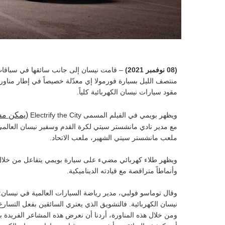
(08 نوفمبر 2021)
– قامت نيسان إلى جانب سائقها في سباقات 
منتصف الليل بسيارة فورمولا إي معدّلة خصيصاً في إطار مناورة
مقود سيارات نيسان الكهربائية كلياً.
(يمكن مش
ويظهر بويمي في الفيلم المسمى Electrify the City
مع مدير نادي مانشستر سيتي لكرة القدم وسفير نيسان العالمي بيب
ملعب مانشستر سيتي الشهير، ملعب الاتحاد.
ويظهر طلاء كهربائي مضيء على سيارة بويمي يتفاعل من خلال
وأنماطاً متراقصة مع قيادته الديناميكية.
وقال توماسو فولبي، مدير رياضة السيارات العالمية في نيسان: "
نيسان الكهربائية. فالتشويق الذي يعتري السائقين بفعل التسارع