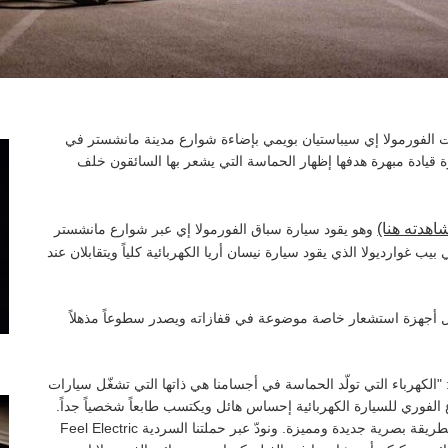
الفورمولا إي سيباستيان بويمي بإضاءة شوارع مدينة مانشستر في
 قيادة مبهرة هدفها إظهار الحماسة التي يشعر بها السائقون خلف
اهدته هنا)
وهو يقود سيارة سباق الفورمولا إي عبر شوارع مانشستر
 غوارديولا الذي يقود سيارة نيسان أريا الكهربائية كلياً ويتقابلان عند
 أجهزة استشعار خاصة موضوعة في قفازاته ويصدر سطوعاً مذهلاً
الكهرباء التي تولّد الحماسة في أجسامنا هي ذاتها التي تشغّل سيارات
 الفوري للسيارة الكهربائية إحساس هائل ويكتسب طابعاً شخصياً جداً.
ومن خلال هذه المناورة، أردنا أن نعرض هذه المشاعر الفريدة بطريقة بصرية جديدة ومميزة. ونودّ عبر حملتنا السردية Feel Electric