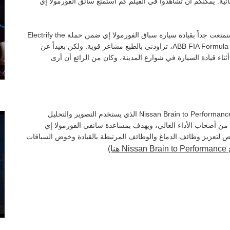
ية. يمكنكم أن تشاهدوا في الفيلم كم استمتع سائق الفورمولا إي
من جهته، قال سيباستيان بويمي، سائق نيسان فورمولا إي: "استمتعت جداً بقيادة سيارة سباق الفورمولا إي ضمن حملة Electrify the
City. عندما أقود سيارات سباق نيسان حول العالم في بطولة ABB FIA Formula E، تراودني بالطبع مشاعر قوية. ولكن بعيداً عن
ثناء قيادة السيارة في شوارع المدينة، وكان من الرائع أن أرى
من المزايا الأخرى الرائدة لحملة نيسان Feel Electric برنامج Nissan Brain to Performance الذي يستخدم التصوير والتحليل
ن من أصحاب الأداء العالي، ويهدف بمساعدة سائقي الفورمولا إي
 لتعزيز وظائف الدماغ والوظائف المرتبطة بالقيادة وخوض السباقات
ا)