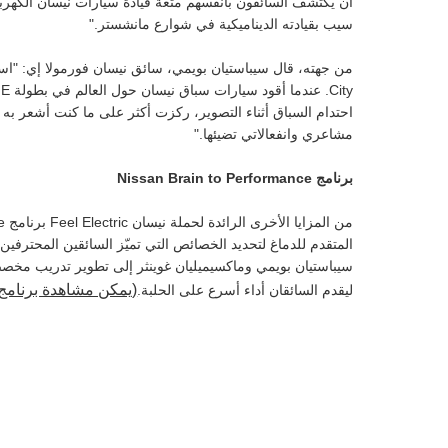
أن يكتشف السائقون بأنفسهم متعة قيادة سيارات نيسان الكهربائ
سيب بقيادته الديناميكية في شوارع مانشستر."
احتدام السباق أثناء التصوير، ركزت أكثر على ما كنت أشعر به أ
مشاعري وانفعالاتي تضيئها."
برنامج Nissan Brain to Performance
المتقدم للدماغ لتحديد الخصائص التي تميّز السائقين المحترفي
سيباستيان بويمي وماكسيميليان غوينثر إلى تطوير تدريب مخصص
(يمكن مشاهدة برنامج Nissan Brain to Performance هن
ليقدم السائقان أداء أسرع على الحلبة.