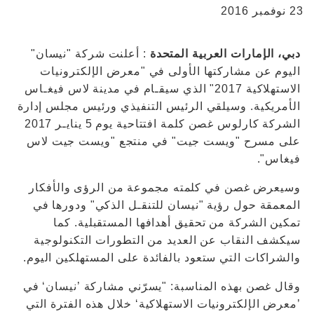
23 نوفمبر 2016
دبي، الإمارات العربية المتحدة
: أعلنت شركة "نيسان"
اليوم عن مشاركتها الأولى في "معرض الإلكترونيات
الاستهلاكية 2017" الذي سيقـام في مدينة لاس فيغـاس
الأمريكية. وسيلقي الرئيس التنفيذي ورئيس مجلس إدارة
الشركة كارلوس غصن كلمة افتتاحية يوم 5 ينايـر 2017
على مسرح "ويست جيت" في منتجع "ويست جيت لاس
فيغاس".
وسيعرض غصن في كلمته مجموعة من الرؤى والأفكار
المعمقة حول رؤية "نيسان للتنقـل الذكي" ودورها في
تمكين الشركة من تحقيق أهدافها المستقبلية. كما
سيكشف النقاب عن العديد من التطورات التكنولوجية
والشراكات التي ستعود بالفائدة على المستهلكين اليوم.
وقال غصن بهذه المناسبة: "يسرّني مشاركة ’نيسان‘ في
’معرض الإلكترونيات الاستهلاكية‘ خلال هذه الفترة التي