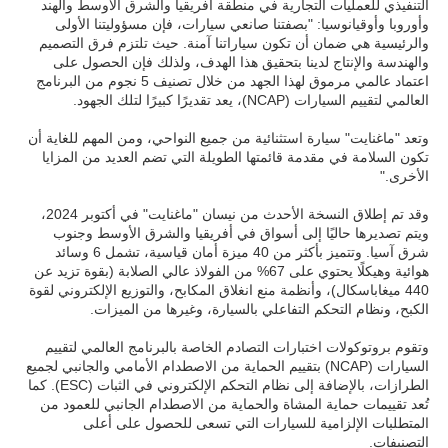
التنفيذي للعمليات التجارية في منطقة أفريقيا والشرق الأوسط والهند
وأوروبا وأوقيانوسيا: "بصفتنا صانعي سيارات، فإن مسؤوليتنا الأولى
والرئيسية هي ضمان أن تكون سياراتنا آمنة. حيث تلتزم فرق التصميم
والهندسة والإنتاج لدينا بتحقيق هذا الهدف، ولذلك فإن الحصول على
اعتماد عالمي مرموق لهذا الجهد من خلال تصنيف 5 نجوم من البرنامج
العالمي لتقييم السيارات (NCAP)، يعد تقديرًا كبيرًا لتلك الجهود.
وتعد "ماغنايت" سيارة استثنائية من جميع النواحي، ومن المهم للغاية أن
تكون السلامة في مقدمة قائمتها الطويلة التي تضم العديد من المزايا
الأخرى."
وقد تم إطلاق النسخة الأحدث من نيسان "ماغنايت" في أكتوبر 2024،
ويتم تصديرها حاليًا إلى أسواق في أفريقيا والشرق الأوسط وجنوب
شرق آسيا. وتتميز بأكثر من 40 ميزة أمان قياسية، تشمل 6 وسائد
هوائية وهيكلًا يحتوي على 67% من الفولاذ عالي الصلابة (بقوة تزيد عن
440 ميغاباسكال)، وأنظمة منع انغلاق المكابح، والتوزيع الإلكتروني لقوة
الكبح، ونظام التحكم التفاعلي بالسيارة، وغيرها من الميزات.
وتقوم بروتوكولات اختبارات التصادم الخاصة بالبرنامج العالمي لتقييم
السيارات (NCAP) بتقييم الحماية من الاصطدام الأمامي والجانبي لجميع
الطرازات، بالإضافة إلى نظام التحكم الإلكتروني في الثبات (ESC). كما
تُعد تقييمات حماية المشاة والحماية من الاصطدام الجانبي للعمود من
المتطلبات الإلزامية للسيارات التي تسعى للحصول على أعلى
التصنيفات.