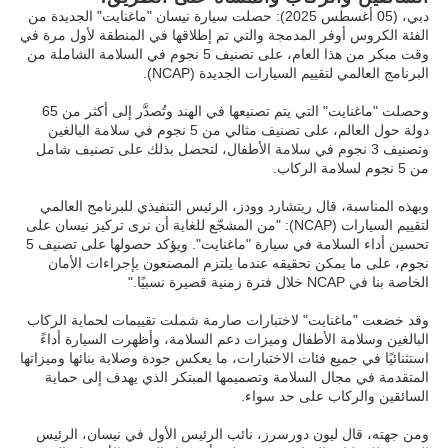
دبي، (05 أغسطس 2025): حصلت سيارة نيسان "ماغنايت" الجديدة من
الفئة الكروس أوفر المدمجة والتي تم إطلاقها في المنطقة لأول مرة في
وقت مبكر من هذا العام، على تصنيف 5 نجوم في السلامة الشاملة من
البرنامج العالمي لتقييم السيارات الجديدة (NCAP).
وحصلت "ماغنايت" التي يتم تصنيعها في الهند وتُصدَّر إلى أكثر من 65
دولة حول العالم، على تصنيف مثالي من 5 نجوم في سلامة البالغين
وتصنيف 3 نجوم في سلامة الأطفال، لتحصل بذلك على تصنيف شامل
من 5 نجوم لسلامة الركاب.
وبهذه المناسبة، قال ريتشارد وودز، الرئيس التنفيذي للبرنامج العالمي
لتقييم السيارات (NCAP): "من المشجّع للغاية أن نرى تركيز نيسان على
تحسين أداء السلامة في سيارة "ماغنايت". ويؤكد حصولها على تصنيف 5
نجوم، على ما يمكن تحقيقه عندما يلتزم المصنعون بإجراءات الأمان
الخاصة بنا في NCAP خلال فترة زمنية قصيرة نسبيًا."
وقد خضعت "ماغنايت" لاختبارات صارمة شملت تقييمات لحماية الركاب
البالغين وسلامة الأطفال وميزات دعم السلامة، وأظهرت السيارة أداءً
استثنائيًا في جميع فئات الاختبارات، ما يعكس جودة وصلابة بنائها وميزاتها
المتقدمة في مجال السلامة وتصميمها المبتكر الذي يهدف إلى حماية
السائقين والركاب على حد سواء.
ومن جهته، قال ليون دورسرز، نائب الرئيس الأول في نيسان، الرئيس