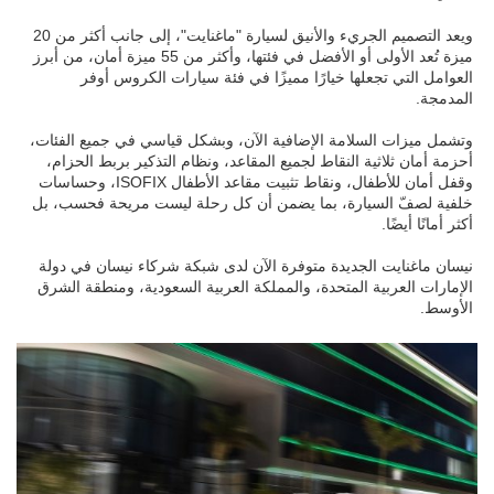
ويعد التصميم الجريء والأنيق لسيارة "ماغنايت"، إلى جانب أكثر من 20
ميزة تُعد الأولى أو الأفضل في فئتها، وأكثر من 55 ميزة أمان، من أبرز
العوامل التي تجعلها خيارًا مميزًا في فئة سيارات الكروس أوفر
المدمجة.
وتشمل ميزات السلامة الإضافية الآن، وبشكل قياسي في جميع الفئات،
أحزمة أمان ثلاثية النقاط لجميع المقاعد، ونظام التذكير بربط الحزام،
وقفل أمان للأطفال، ونقاط تثبيت مقاعد الأطفال ISOFIX، وحساسات
خلفية لصفّ السيارة، بما يضمن أن كل رحلة ليست مريحة فحسب، بل
أكثر أمانًا أيضًا.
نيسان ماغنايت الجديدة متوفرة الآن لدى شبكة شركاء نيسان في دولة
الإمارات العربية المتحدة، والمملكة العربية السعودية، ومنطقة الشرق
الأوسط.