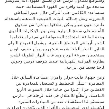
وستوضع بمتناول كريس الذي يعشق القهوة، آلة إسبريسو
مدمجة مع كمية وافرة من القهوة المستدامة، حيث
سيساعده الكافيين على التركيز خلال عبور المناطق
المعزولة ونقل جماليّة البيئات الطبيعية المذهلة باستخدام
طائرة بدون طيار يمكن إطلاقها مباشرةً من صندوق
الأمتعة على سطح السيارة. ومن بين الابتكارات الأخرى
وحدة الطاقة المتجدّدة المحمولة التي سيتم استخدامها
لشحن أريا في المناطق القطبية. ويشمل النموذج الأولي
القابل للقطر ألواحًا شمسية وتوربين رياح خفيف الوزن
يستخدمان سرعة الرياح وساعات النهار الطويلة لشحن
بطارية المركبة الكهربائية عندما يتوقف كريس وجولي
لأخذ قسط من الراحة.
ومن جهتها، قالت جولي رامزي، مساعدة السائق خلال
المغامرة: "شكّل التخطيط والاستعداد للمغامرة بين
القطبين جزءًا كبيرًا من حياتنا خلال السنوات الأربع
الماضية، وأتطلّع للانطلاق في هذه الرحلة في مارس.
سيتسنّى لنا استكشاف عدد من المبادرات المثيرة
للاهتمام لدى المجتمعات والأفراد الذين يتّخذون إجراءات