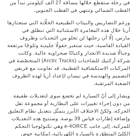
في رحلة ستقطع خلالها مسافة 27 ألف كيلومتر تبدأ من
القطب الشمالي وتنتهي في القطب الجنوبي.
ورغم التضاريس والبيئات الطبيعية الخلّابة التي ستجتازها
أريا خلال هذه المغامرة الاستثنائية التي تنطلق في
مارس، إلّا أن رحلتها لن تخلو من التحديات وظروف
القيادة القاسية، حيث ستعبر حقولًا جليدية وثلوجًا مرتفعة
وجبالًا شديدة الانحدار وكثبانًا صحراوية عالية. وكانت
شركة أركتيك للشاحنات (Arctic Trucks) المتخصّصة في
المركبات الاستكشافية القطبية، قد تعاونت مع فريقي
التصميم والهندسة في نيسان لإعداد أريا لهذه الظروف
الصعبة المرتقبة.
ويشار إلى أنّ السيارة لم تخضع سوى لتعديلات طفيفة
من دون إجراء تغييرات على البطارية أو مجموعة نقل
الحركة، ولكنّ الاختلاف الأبرز يتمثّل بتعديل نظام التعليق
وإضافة إطارات قياس 39 بوصة. وستتيح هذه التعديلات
للمركبة، إلى جانب e-4ORCE وهي تكنولوجيا التحكم
الكليّ المتطوّرة بالسيارة الكهربائية، إمكانية خوض