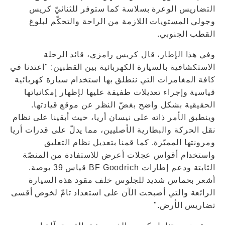
التضاريس الوعرة بسلاسة كما ستوفر للثنائيّ كريس
وجولي المستويات اللازمة من الراحة والتحكّم لبلوغ
القطب الجنوبي.
وفي هذا الإطار، قال كريس رامزي، قائد الرحلة
الاستكشافية بالسيارة الكهربائية بين القطبين: "اعتدنا في
كافة المغامرات التي ننطلق بها استخدام سيارة كهربائية
قياسية وإجراء تعديلات طفيفة عليها لإظهار إمكانياتها
الحقيقية بشكل واضح بغضّ النظر عن موقع قيادتها.
وينطبق الأمر ذاته على نيسان أريا، حيث أبقينا على نظام
نقل الحركة والبطارية الأصليين، مما يدلّ على قدرات أريا
ومرونتها المميّزة. كما قمنا بتعديل نظام التعليق
واستخدام أقواس عجلات أعرض للاستفادة من المنصّة
الثابتة ودعم إطارات BF Goodrich قياس 39 بوصة.
أشعر بحماس شديد للجلوس خلف مقود هذه السيارة
الرائعة والتي أصبحت الآن على استعداد تامّ لخوض أقسى
تضاريس الأرض."