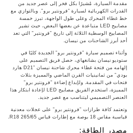
مقدمة السيارة، مُشيرًا بكل فخر إلى عصر جديد من
القدرات الكهربائية لسيارة "فرونتير برو". وبالتوازي مع
خط غطاء المحرك وعلى طول الواجهة، تبرز خمسة
مصابيح LED متباعدة عن بعضها البعض، حيث تشير
المصابيح الوسطية الثلاثة إلى تاريخ "فرونتير" التي تعد
أحد أبرز الشاحنات من نيسان.
وأثناء تصميم سيارة "فرونتير برو" الجديدة كليًا في
ستوديو نيسان بشانغهاي، حصل فريق التصميم على
إلهامه من فتحة غطاء محرك شاحنة نيسان "D21 هارد
بودي" من ثمانينيات القرن الماضي والمميزة بثلاث
فتحات في المقدمة. ولإبداع إضاءة "فرونتير برو"
المميزة، استخدم الفريق مصابيح LED لإعادة ابتكار هذا
العنصر التصميمي ليتناسب مع عصر جديد.
وتعتمد كافة طرازات "فرونتير برو" على عجلات معدنية
قياسية مقاس 18 بوصة مع إطارات قياس 265/65 R18.
مصدر الطاقة: