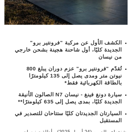
الكشف الأول عن مركبة "فرونتير برو"
الجديدة كليًا، أول شاحنة هجينة بشحن خارجي
من نيسان
تُقدّم "فرونتير برو" عزم دوران يبلغ 800
نيوتن متر ومدى يصل إلى 135 كيلومترًا
بالطاقة الكهربائية فقط*
سيارة دونغ فينغ - نيسان N7 الصالون الأنيقة
الجديدة كليًا، بمدى يصل إلى 635 كيلومترًا**
السيارتان الجديدتان كليًا ستتاحان للتصدير في
المستقبل
شنغهاي، الصين (24 أبريل 2025) - أطلقت نيسان