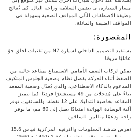
بسلاسة عند دخول سيارات أخرى بشكل غير متوقع إلى
مسار السيارة، ما يضمن السلامة وراحة البال. كما تُعالج
وظيفة الاصطفاف الآلي المواقف الصعبة بسهولة في
المواقف الضيقة والمائلة.
المقصورة:
يستفيد التصميم الداخلي لسيارة N7 من تقنيات لخلق جوًا
عائليًا مريحًا.
يمكن لركاب الصف الأمامي الاستمتاع بمقاعد خالية من
الضغط أثناء الحركة بفضل نظام وضعية الجلوس المتكيف
المدعوم بالذكاء الاصطناعي، والذي يُعدّل وضعية المقعد
بناءً على مُدخلات من 49 مستشعرًا فرديًا. كما تتميز
المقاعد بخاصية التدليك على 12 نقطة. وللسائقين، توفر
آلية الوسادة الهوائية امتدادًا يصل إلى 60 مم، ما يوفر
راحة ودعمًا مثاليين للساقين.
تعرض شاشة المعلومات والترفيه المركزية قياس 15.6
بوصة المحتوى بدقة مذهلة تبلغ 2.5K (2560 × 1440