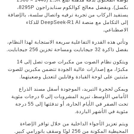
بكسل). وبفضل معالج كوالكوم سنابدراجون 8295P،
يستفيد الركاب من تجربة ترفيه واتصال سلسة، بالإضافة
إلى التكامل مع منصة DeepSeek-R1 AI للذكاء
الاصطناعي.
وتأتي هذه القدرة التفاعلية سريعة الاستجابة لهذا النظام،
بفضل ذاكرة 32 جيجابايت ومساحة تخزين 256 جيجابايت.
ويتكون نظام الصوت من مكبرات صوت تصل إلى 14
مكبرًا، مع إصدارات عالية الجودة تتضمن مكبرين للصوت
مثبتين على لوحة القيادة وقابلين لتعديل وضعيتهما.
ويمكن لحجرة التبريد، الموجودة أسفل مسند الذراع
الأمامي الأوسط، تبريد المشروبات إلى 6 درجات مئوية
تحت الصفر في الأيام الحارة، أو تدفئتها إلى 55 درجة
مئوية في الأشهر الباردة.
ويتم تعزيز الأجواء الداخلية من خلال توافر الإضاءة
المحيطية المكونة من 256 لونًا وسقف بانورامي كبير.