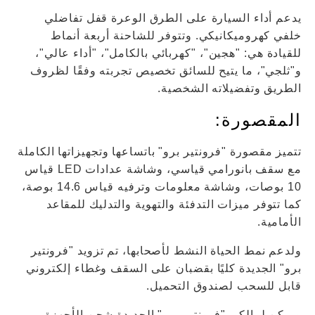
يدعم أداء السيارة على الطرق الوعرة قفل تفاضلي
خلفي كهروميكانيكي. وتتوفر للشاحنة أربعة أنماط
للقيادة هي: "هجين"، "كهربائي بالكامل"، "أداء عالي"،
و"ثلجي"، ما يتيح للسائق تخصيص تجربته وفقًا لظروف
الطريق وتفضيلاته الشخصية.
المقصورة:
تتميز مقصورة "فرونتير برو" باتساعها وتجهيزاتها الكاملة
مع سقف بانورامي قياسي، وشاشة عدادات LED قياس
10 بوصات، وشاشة معلومات وترفيه قياس 14.6 بوصة،
كما تتوفر ميزات التدفئة والتهوية والتدليك للمقاعد
الأمامية.
ولدعم نمط الحياة النشط لأصحابها، تم تزويد "فرونتير
برو" الجديدة كليًا بقضبان على السقف وغطاء إلكتروني
قابل للسحب لصندوق التحميل.
ويمكن لمالكي "فرونتير برو" الجديدة شحن الأجهزة