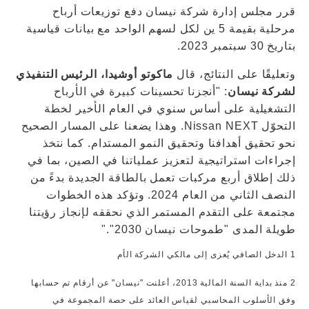
قرر مجلس إدارة شركة نيسان دفع توزيعات أرباح
مرحلية بقيمة 5 ين لكل لسهم الواحد مع بيانات قياسية
بتاريخ 30 سبتمبر 2023.
وتعليقًا على النتائج، قال
ماكوتو أوشيدا، الرئيس التنفيذي
لشركة نيسان
: "أنجزنا تحسينات كبيرة في الأرباح
التشغيلية على أساس سنوي في العام الأخير لخطة
التحوّل Nissan NEXT. وهذا يضعنا على المسار الصحيح
نحو تحقيق أهدافنا وتحقيق النمو المستدام. كما نتخذ
إجراءات استراتيجية لتعزيز عملياتنا في الصين، بما في
ذلك إطلاق أربع مركبات تعمل بالطاقة الجديدة بدءً من
النصف الثاني من العام 2024. وتؤكد هذه الخطوات
مجتمعة على التقدم المستمر الذي نحققه لإنجاز رؤيتنا
طويلة المدى "طموحات نيسان 2030"."
1 الدخل الصافي يُعزى إلى مالكي الشركة الأم
2 منذ بداية السنة المالية 2013، أعلنت "نيسان" عن أرقام تم حسابها
وفق الأسلوب المحاسبي لقياس العائد على حصة المجموعة في