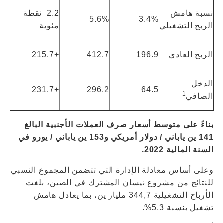
نسبة هامش
2.2 نقطة
5.6%
3.4%
الربح التشغيلي
مئوية
الربح العادي
196.9
412.7
+215.7
الدخل
+231.7
296.2
64.5
1
الصافي
بناءً على متوسط ​​أسعار صرف العملات الأجنبية البالغ
141 ين ياباني / دولار أمريكي و153 ين ياباني / يورو في
السنة المالية 2022.
وعلى أساس معادلة الإدارة التي تتضمن المجموع النسبي
للنتائج من مشروع نيسان المشترك في الصين، بلغت
الأرباح التشغيلية 344,7 مليار ين، بما يعادل هامش
تشغيل بنسبة 5,3%.