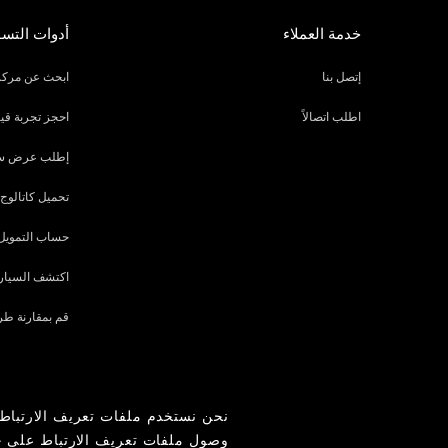
خدمة العملاء
أدوات التس
إتصل بنا
ابحث عن مركز
اطلب اتصالاً
احجز تجربة قيا
إطلب عرض س
تحميل كاتالوج
حساب التمويل
اكتشف السيارة
قم بمقارنة طر
نحن نستخدم ملفات تعريف الارتباط 
عن الشركة
الموقع العالمي
الأخبار
غرفة الصحافة
وصول ملفات تعريف الارتباط على 