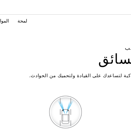
لمحة
المو
ب
سائق