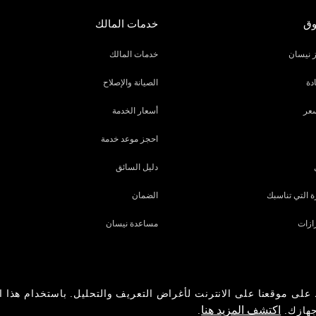
وق
خدمات المالك
 نيسان
خدمات المالك
دة
الصيانة والإصلاح
عر
أسعار الخدمة
احجز موعد خدمة
دليل السائق
 التي تناسبك
الضمان
ازات
مساعدة نيسان
على موقعنا على الانترنت لأغراض التعريف والتحليل. باستخدام هذا ا
اكتشف المزيد هنا
جهازك.
.