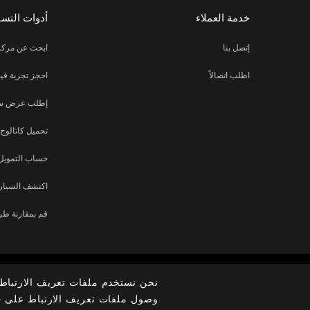
خدمة العملاء
أدوات التس
إتصل بنا
ابحث عن مركز
اطلب اتصالاً
احجز تجربة قيا
إطلب عرض س
تحميل كاتالوج
حساب التمويل
اكتشف السيارة
قم بمقارنة طر
نحن نستخدم ملفات تعريف الارتباط 
عن الشركة
الموقع العالمي
الأخبار
غرفة الصحافة
وصول ملفات تعريف الارتباط على 