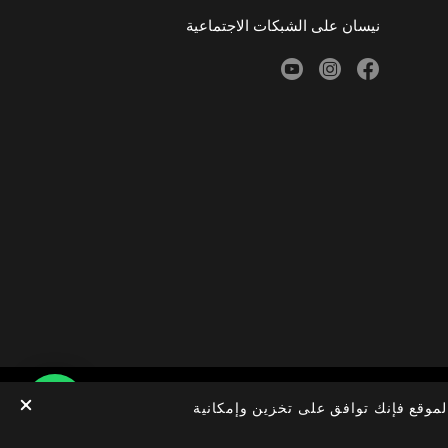
نيسان على الشبكات الاجتماعية
youtube
instagram
facebook
لموقع فإنك توافق على تخزين وإمكانية
الخصوصية
الوظائف
© Nissan 2026